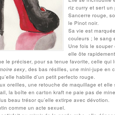
riz curry et sert un
Sancerre rouge, s
le Pinot noir.
Sa vie est marqué
couleurs ; le sang e
Une fois le souper 
elle ôte rapidemen
le préciser, pour sa tenue favorite, celle qui lu
moire sexy
, des bas résilles, une mini-jupe en cu
’elle habille d’un petit perfecto rouge.
 oreilles, une retouche de maquillage et elle s
rail, la boîte en carton kraft ne paie pas de mi
us beau trésor qu’elle extirpe avec dévotion.
utin comme un acte sexuel.