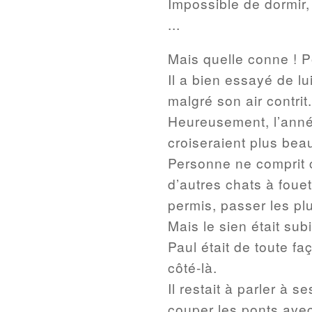
Impossible de dormir,
...
Mais quelle conne ! Po
Il a bien essayé de lu
malgré son air contrit.
Heureusement, l’année 
croiseraient plus bea
Personne ne comprit c
d’autres chats à fouet
permis, passer les pl
Mais le sien était su
Paul était de toute fa
côté-là.
Il restait à parler à 
couper les ponts avec