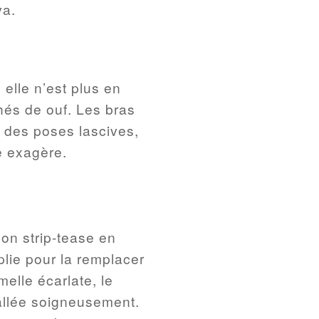
va.
 elle n’est plus en
hés de ouf. Les bras
nd des poses lascives,
e exagère.
on strip-tease en
lie pour la remplacer
elle écarlate, le
ballée soigneusement.