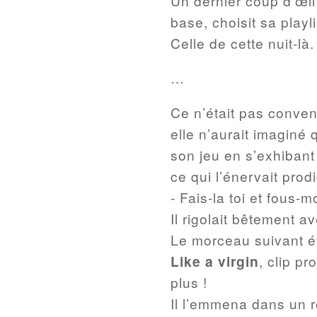
Un dernier coup d’œil
base, choisit sa playli
Celle de cette nuit-là.
…
Ce n’était pas conven
elle n’aurait imaginé
son jeu en s’exhibant 
ce qui l’énervait prod
- Fais-la toi et fous-mo
Il rigolait bêtement a
Le morceau suivant ét
Like a virgin
, clip p
plus !
Il l’emmena dans un r