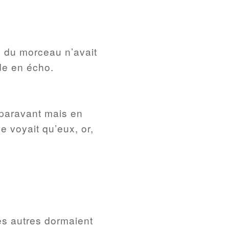
ue du morceau n’avait
ade en écho.
.
uparavant mais en
e voyait qu’eux, or,
es autres dormaient