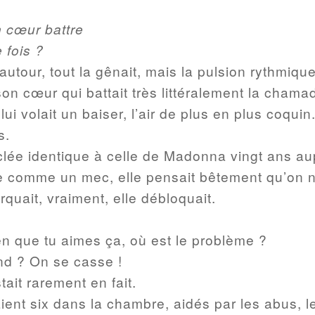
 cœur battre
 fois ?
autour, tout la gênait, mais la pulsion rythmiq
son cœur qui battait très littéralement la cham
ui volait un baiser, l’air de plus en plus coquin
s.
lée identique à celle de Madonna vingt ans a
guée comme un mec, elle pensait bêtement qu’on n
quait, vraiment, elle débloquait.
ien que tu aimes ça, où est le problème ?
end ? On se casse !
tait rarement en fait.
ient six dans la chambre, aidés par les abus, l