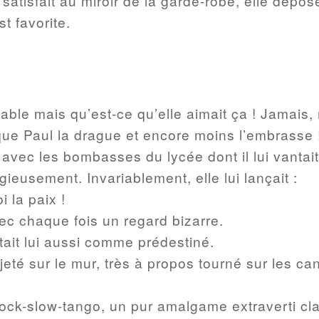
 satisfait au miroir de la garde-robe, elle dépo
st favorite.
able mais qu’est-ce qu’elle aimait ça ! Jamais,
 que Paul la drague et encore moins l’embrasse !
avec les bombasses du lycée dont il lui vantait 
igieusement. Invariablement, elle lui lançait :
i la paix !
vec chaque fois un regard bizarre.
ait lui aussi comme prédestiné.
rojeté sur le mur, très à propos tourné sur les 
ock-slow-tango, un pur amalgame extraverti cl