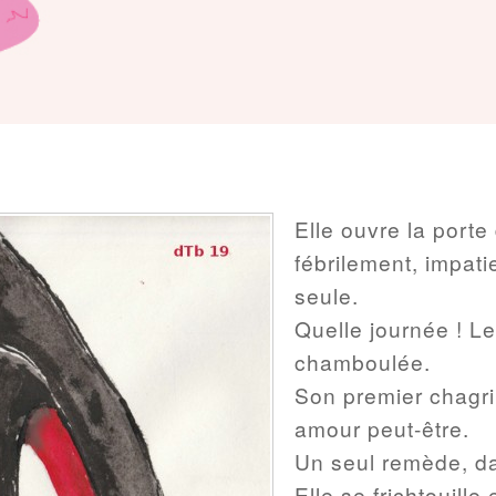
Elle ouvre la port
fébrilement, impati
seule.
Quelle journée ! Le
chamboulée.
Son premier chagri
amour peut-être.
Un seul remède, d
Elle se frichtouille