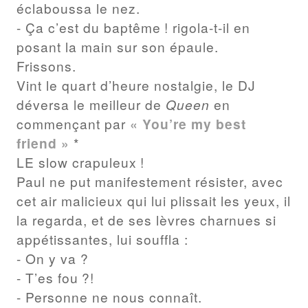
éclaboussa le nez.
- Ça c’est du baptême ! rigola-t-il en
posant la main sur son épaule.
Frissons.
Vint le quart d’heure nostalgie, le DJ
déversa le meilleur de
Queen
en
commençant par
« You’re my best
friend »
*
LE slow crapuleux !
Paul ne put manifestement résister, avec
cet air malicieux qui lui plissait les yeux, il
la regarda, et de ses lèvres charnues si
appétissantes, lui souffla :
- On y va ?
- T’es fou ?!
- Personne ne nous connaît.