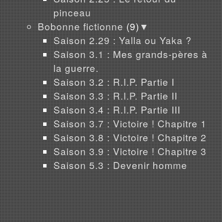
pinceau
Bobonne fictionne
(9)
▼
Saison 2.29 : Yalla ou Yaka ?
Saison 3.1 : Mes grands-pères à
la guerre.
Saison 3.2 : R.I.P. Partie I
Saison 3.3 : R.I.P. Partie II
Saison 3.4 : R.I.P. Partie III
Saison 3.7 : Victoire ! Chapitre 1
Saison 3.8 : Victoire ! Chapitre 2
Saison 3.9 : Victoire ! Chapitre 3
Saison 5.3 : Devenir homme