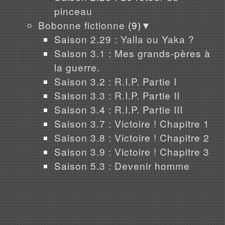
pinceau
Bobonne fictionne
(9)
▼
Saison 2.29 : Yalla ou Yaka ?
Saison 3.1 : Mes grands-pères à
la guerre.
Saison 3.2 : R.I.P. Partie I
Saison 3.3 : R.I.P. Partie II
Saison 3.4 : R.I.P. Partie III
Saison 3.7 : Victoire ! Chapitre 1
Saison 3.8 : Victoire ! Chapitre 2
Saison 3.9 : Victoire ! Chapitre 3
Saison 5.3 : Devenir homme