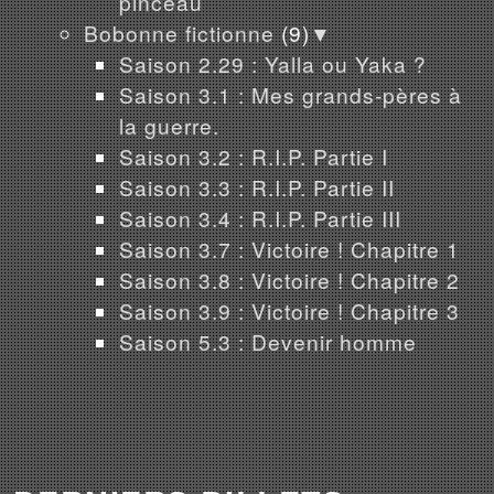
pinceau
Bobonne fictionne
(9)
▼
Saison 2.29 : Yalla ou Yaka ?
Saison 3.1 : Mes grands-pères à
la guerre.
Saison 3.2 : R.I.P. Partie I
Saison 3.3 : R.I.P. Partie II
Saison 3.4 : R.I.P. Partie III
Saison 3.7 : Victoire ! Chapitre 1
Saison 3.8 : Victoire ! Chapitre 2
Saison 3.9 : Victoire ! Chapitre 3
Saison 5.3 : Devenir homme